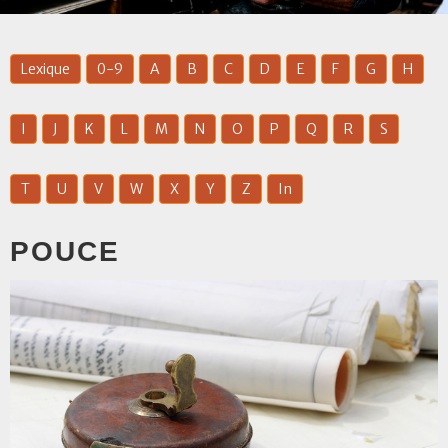
Lexique
0-9
A
B
C
D
E
F
G
H
I
J
K
L
M
N
O
P
Q
R
S
T
U
V
W
X
Y
Z
In
POUCE