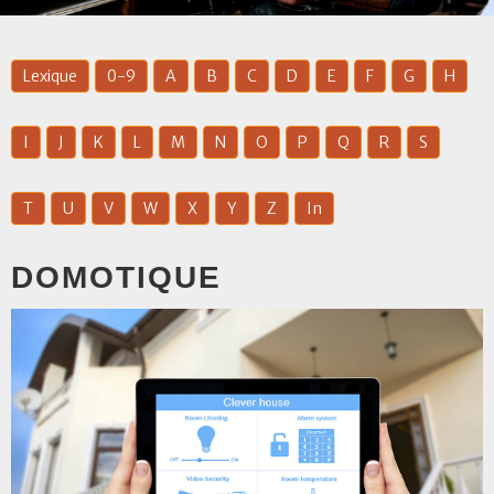
Lexique
0-9
A
B
C
D
E
F
G
H
I
J
K
L
M
N
O
P
Q
R
S
T
U
V
W
X
Y
Z
In
DOMOTIQUE