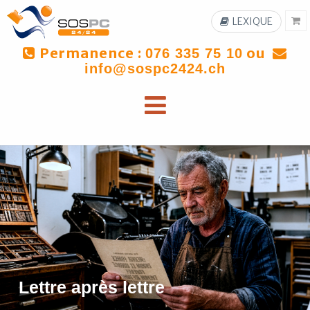
LEXIQUE
Permanence :
ou
076 335 75 10
info@sospc2424.ch
Lettre après lettre