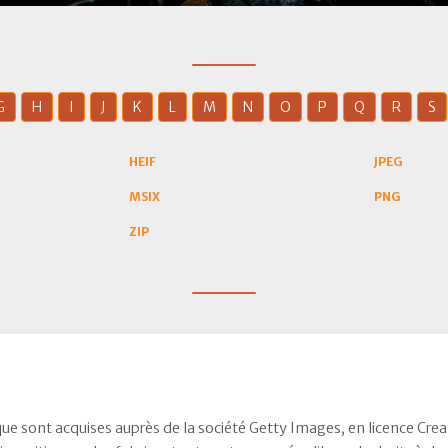
G
H
I
J
K
L
M
N
O
P
Q
R
S
HEIF
JPEG
MSIX
PNG
ZIP
que sont acquises auprès de la société Getty Images, en licence