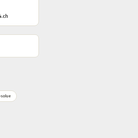
4.ch
bsolue