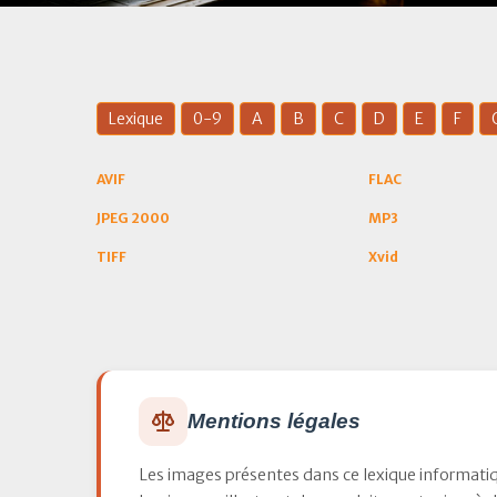
Lexique
0-9
A
B
C
D
E
F
AVIF
FLAC
JPEG 2000
MP3
TIFF
Xvid
Mentions légales
Les images présentes dans ce lexique informati