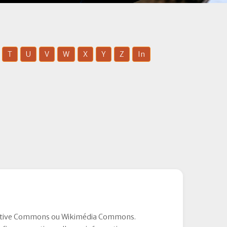
T
U
V
W
X
Y
Z
In
 Creative Commons ou Wikimédia Commons.