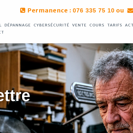
Permanence :
ou
076 335 75 10
L
DÉPANNAGE
CYBERSÉCURITÉ
VENTE
COURS
TARIFS
AC
CT
ettre