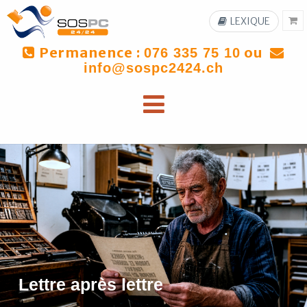
LEXIQUE
Permanence :
ou
076 335 75 10
info@sospc2424.ch
Lettre après lettre