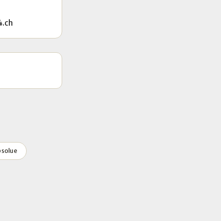
4.ch
bsolue