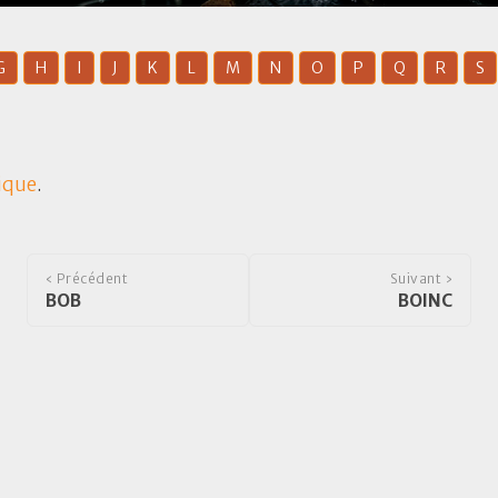
G
H
I
J
K
L
M
N
O
P
Q
R
S
ique
.
‹ Précédent
Suivant ›
BOB
BOINC