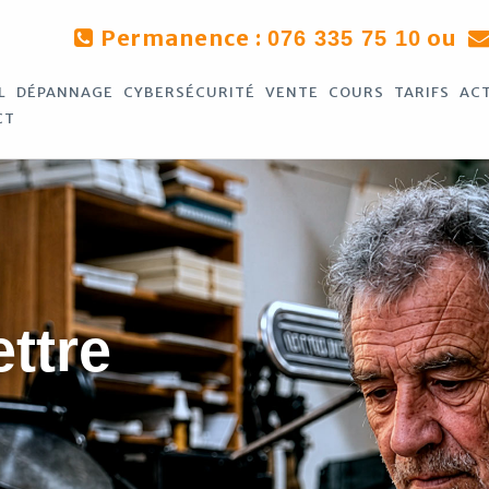
Permanence :
ou
076 335 75 10
L
DÉPANNAGE
CYBERSÉCURITÉ
VENTE
COURS
TARIFS
AC
CT
ettre