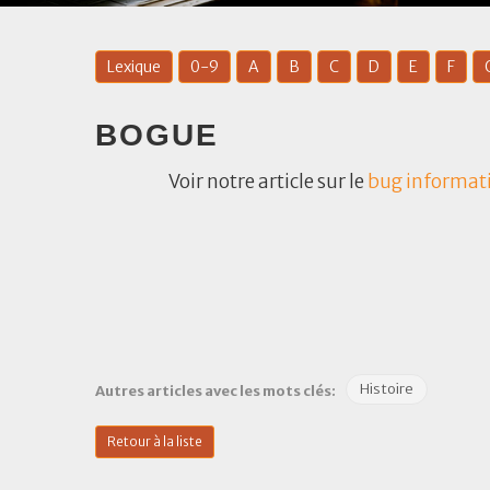
Lexique
0-9
A
B
C
D
E
F
BOGUE
Voir notre article sur le
bug
informat
Histoire
Autres articles avec les mots clés:
Retour à la liste