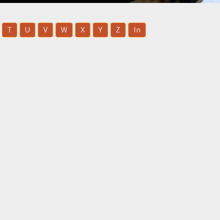
T
U
V
W
X
Y
Z
In