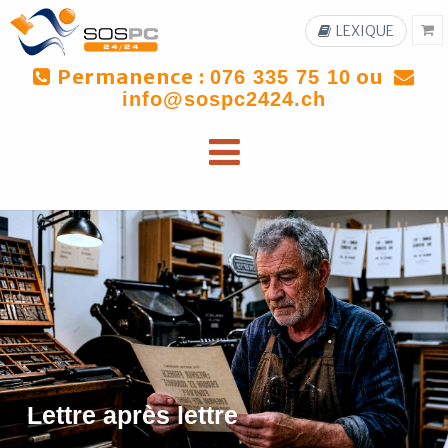
LEXIQUE
Permanence :
ou
076 335 75 10
info@sospc2424.ch
Lettre après lettre