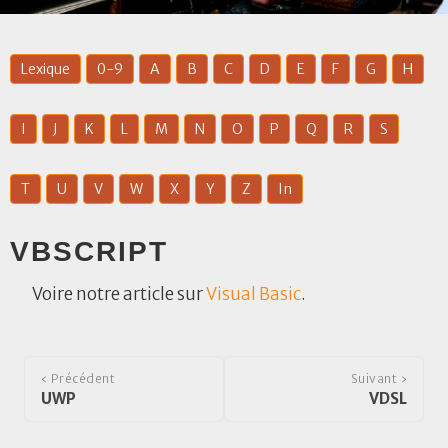
Lexique
0-9
A
B
C
D
E
F
G
H
I
J
K
L
M
N
O
P
Q
R
S
T
U
V
W
X
Y
Z
In
VBSCRIPT
Voire notre article sur
Visual Basic
.
‹ Précédent
Suivant ›
UWP
VDSL