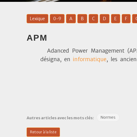
Lexique
0-9
A
B
C
D
E
F
APM
Adanced Power Management (APM
désigna, en
informatique
, les anci
Normes
Autres articles avec les mots clés:
Retour à la liste