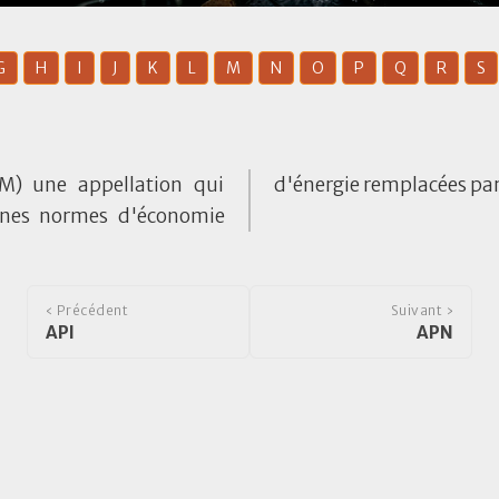
G
H
I
J
K
L
M
N
O
P
Q
R
S
) une appellation qui
d'énergie remplacées par 
ennes normes d'économie
‹ Précédent
Suivant ›
API
APN