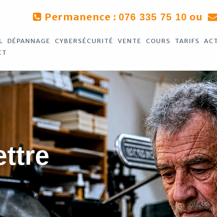
Permanence :
ou
076 335 75 10
L
DÉPANNAGE
CYBERSÉCURITÉ
VENTE
COURS
TARIFS
AC
CT
ettre