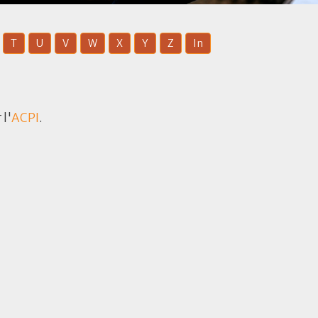
T
U
V
W
X
Y
Z
In
l'
ACPI
.