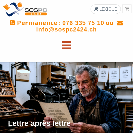
LEXIQUE
Permanence :
ou
076 335 75 10
info@sospc2424.ch
Lettre après lettre