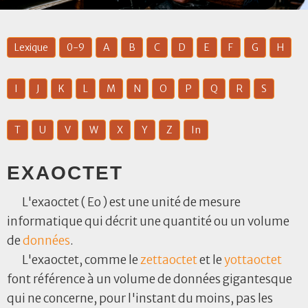
Lexique
0-9
A
B
C
D
E
F
G
H
I
J
K
L
M
N
O
P
Q
R
S
T
U
V
W
X
Y
Z
In
EXAOCTET
L'exaoctet ( Eo ) est une unité de mesure
informatique qui décrit une quantité ou un volume
de
données
.
L'exaoctet, comme le
zettaoctet
et le
yottaoctet
font référence à un volume de données gigantesque
qui ne concerne, pour l'instant du moins, pas les