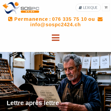
LEXIQUE
Permanence :
ou
076 335 75 10
info@sospc2424.ch
Lettre après lettre