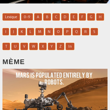
Lexique
0-9
A
B
C
D
E
F
G
H
I
J
K
L
M
N
O
P
Q
R
S
T
U
V
W
X
Y
Z
In
MÈME