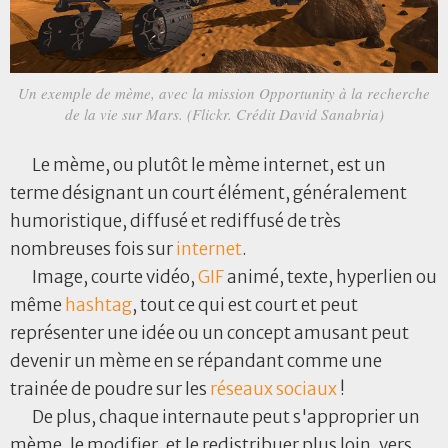
Un exemple de mème, avec la mission Opportunity à la recherche
de la vie sur Mars. (Flickr. Crédit David Sanabria)
Le mème, ou plutôt le mème internet, est un
terme désignant un court élément, généralement
humoristique, diffusé et rediffusé de très
nombreuses fois sur
internet
.
Image, courte vidéo,
GIF
animé, texte, hyperlien ou
même
hashtag
, tout ce qui est court et peut
représenter une idée ou un concept amusant peut
devenir un mème en se répandant comme une
trainée de poudre sur les
réseaux sociaux
!
De plus, chaque internaute peut s'approprier un
mème, le modifier, et le redistribuer plus loin, vers