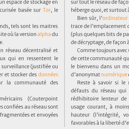
 un espace de stockage en
sur tout le réseau de faç
curisée basée sur
Tor
, le
héberge quoi, et surtout 
Bien sûr, l'
ordinateur
ends, tels sont les maitres
trace de l'emplacement d
ite où la version
alpha
du
(plus quelques bits de pa
e.
de décryptage, de façon 
 réseau décentralisé et
Comme toujours avec u
eux qui en ressentent le
de cette communauté qui 
 surveillance (justifiée ou
le bienvenu dans un mo
r et stocker des
données
d'anonymat
numérique
ar la communauté des
Reste à savoir si le
défauts du réseau qui 
éricains (Couterpoint
rédhibitoire lenteur d
s confiées au réseau sont
usage courant, à moins
 fragmentées et envoyées
hauteur (l'intégrité, v
favorables à la liberté d'e