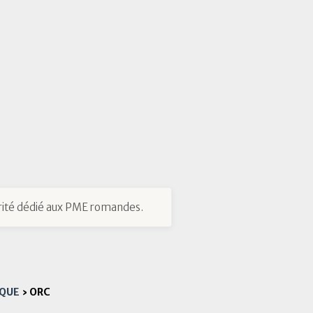
ité dédié aux PME romandes.
IQUE
›
ORC