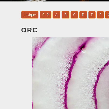
Lexique
0-9
A
B
C
D
E
F
ORC