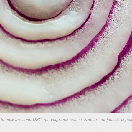
 la base du cloud ORC, qui emprunte nom et structure au fameux légum