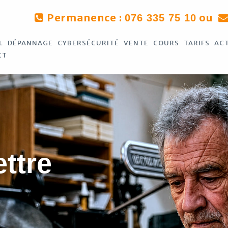
Permanence :
ou
076 335 75 10
L
DÉPANNAGE
CYBERSÉCURITÉ
VENTE
COURS
TARIFS
AC
CT
ettre