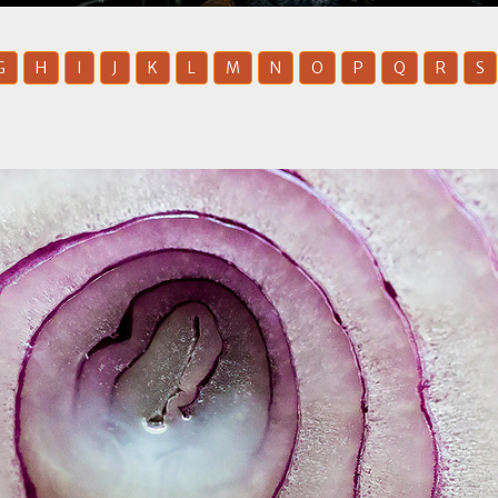
G
H
I
J
K
L
M
N
O
P
Q
R
S