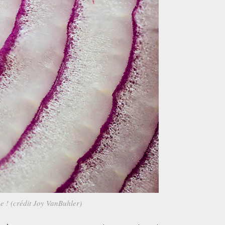
e ! (crédit Joy VanBuhler)