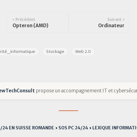
‹ Précédent
Suivant ›
Opteron (AMD)
Ordinateur
rité_informatique
Stockage
Web 2.0
ewTechConsult
propose un accompagnement IT et cybersécur
4/24 EN SUISSE ROMANDE
›
SOS PC 24/24
›
LEXIQUE INFORMAT