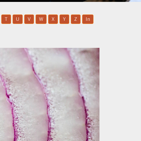
T
U
V
W
X
Y
Z
In