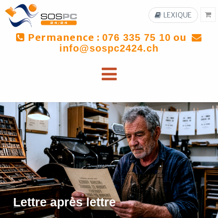
LEXIQUE
Permanence :
ou
076 335 75 10
info@sospc2424.ch
Lettre après lettre