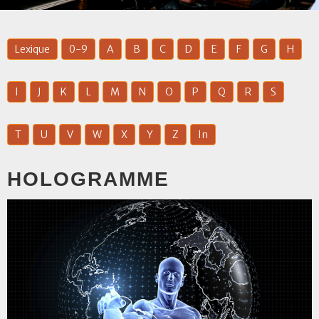
Lexique
0-9
A
B
C
D
E
F
G
H
I
J
K
L
M
N
O
P
Q
R
S
T
U
V
W
X
Y
Z
In
HOLOGRAMME