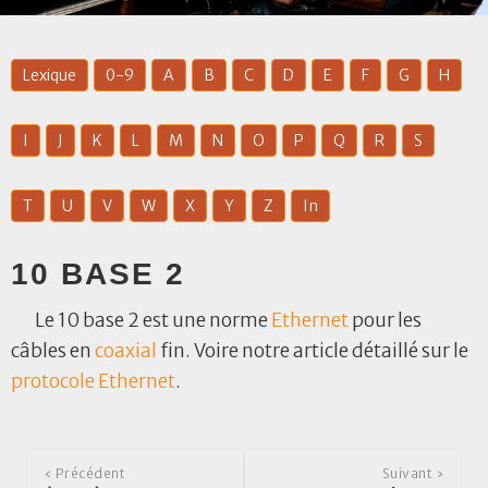
Lexique
0-9
A
B
C
D
E
F
G
H
I
J
K
L
M
N
O
P
Q
R
S
T
U
V
W
X
Y
Z
In
10 BASE 2
Le 10 base 2 est une norme
Ethernet
pour les
câbles en
coaxial
fin. Voire notre article détaillé sur le
protocole
Ethernet
.
‹ Précédent
Suivant ›