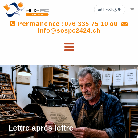
LEXIQUE
Permanence :
ou
076 335 75 10
info@sospc2424.ch
Lettre après lettre