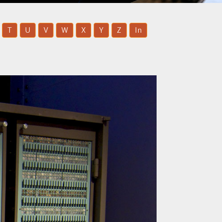
T
U
V
W
X
Y
Z
In