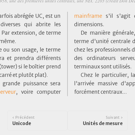
958, une des premières unités centrales, une NEC 2203 (crédit Don De
parfois abrégée UC, est un
mainframe
s'il s'agit
diverses qui abrite les
dimensions.
. Par extension, de terme
De manière générale,
i-même.
terme d'unité centrale de
e ou son usage, le terme
chez les professionnels d
ra et prendra différents
des ordinateurs serv
(tower) si le boîtier prend
terminaux sont utilisés.
carré et plutôt plat).
Chez le particulier, 
e grande puissance sera
l'arrivée massive d'ap
serveur
, voire computer
forcément centraux...
‹ Précédent
Suivant ›
Unicode
Unités de mesure