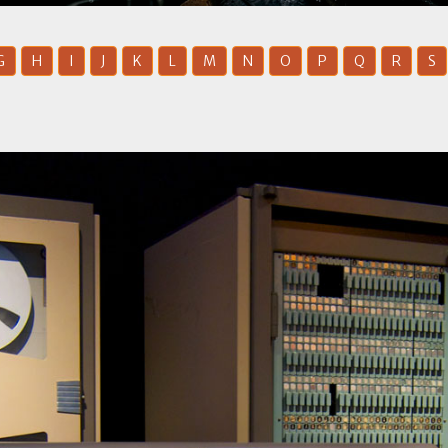
G
H
I
J
K
L
M
N
O
P
Q
R
S