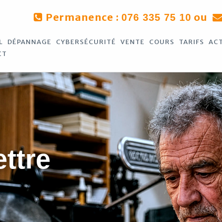
Permanence :
ou
076 335 75 10
L
DÉPANNAGE
CYBERSÉCURITÉ
VENTE
COURS
TARIFS
AC
CT
ettre