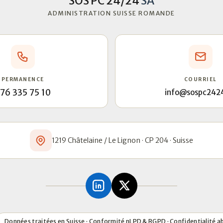
SOS PC 24/24
SA
ADMINISTRATION SUISSE ROMANDE
PERMANENCE
COURRIEL
76 335 75 10
info@sospc242
1219 Châtelaine / Le Lignon · CP 204 · Suisse
Données traitées en Suisse · Conformité nLPD & RGPD · Confidentialité a