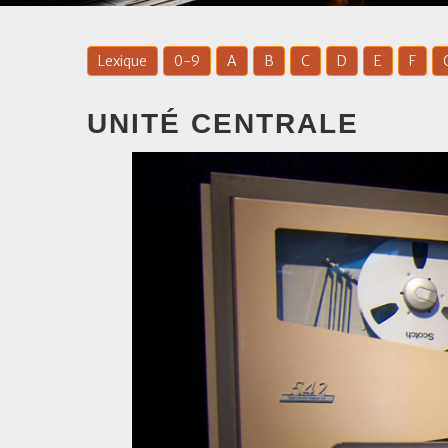
Lexique
0-9
A
B
C
D
E
F
UNITÉ CENTRALE