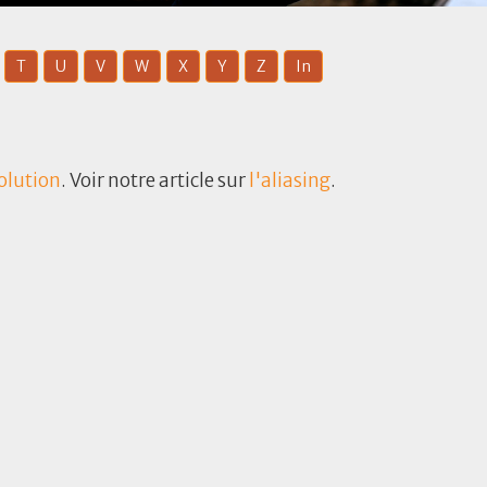
T
U
V
W
X
Y
Z
In
olution
. Voir notre article sur
l'aliasing
.