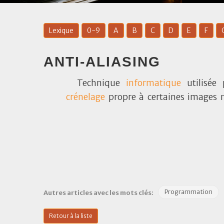
Lexique
0-9
A
B
C
D
E
F
ANTI-ALIASING
Technique
informatique
utilisée 
crénelage
propre à certaines images
Programmation
Autres articles avec les mots clés:
Retour à la liste