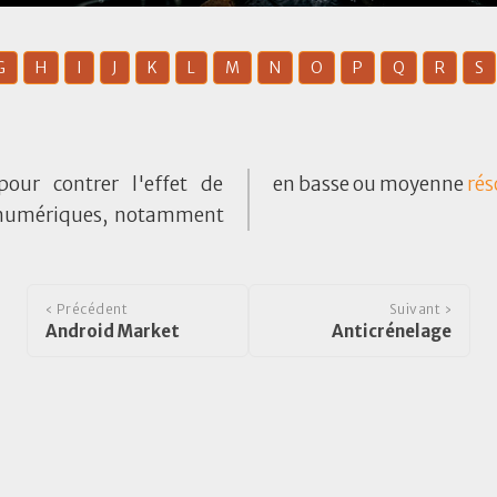
G
H
I
J
K
L
M
N
O
P
Q
R
S
pour contrer l'effet de
en basse ou moyenne
rés
 numériques, notamment
‹ Précédent
Suivant ›
Android Market
Anticrénelage