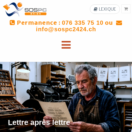
LEXIQUE
Permanence :
ou
076 335 75 10
info@sospc2424.ch
Lettre après lettre