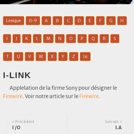
Lexique
0-9
A
B
C
D
E
F
G
H
I
J
K
L
M
N
O
P
Q
R
S
T
U
V
W
X
Y
Z
In
I-LINK
Applelation de la firme Sony pour désigner le
Firewire
. Voir notre article sur le
Firewire
.
‹ Précédent
Suivant ›
I /O
I.A