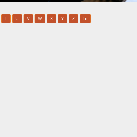
T
U
V
W
X
Y
Z
In