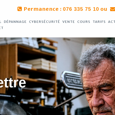
Permanence :
ou
076 335 75 10
L
DÉPANNAGE
CYBERSÉCURITÉ
VENTE
COURS
TARIFS
AC
CT
ettre