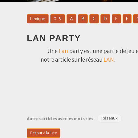
Lexique
0-9
A
B
C
D
E
F
LAN PARTY
Une
Lan
party est une partie de jeu
notre article sur le réseau
LAN
.
Réseaux
Autres articles avec les mots clés:
Retour à la liste