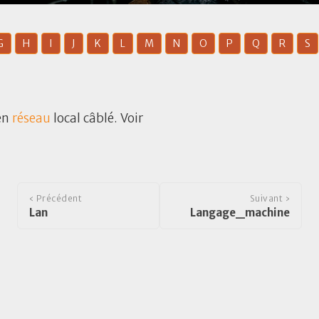
G
H
I
J
K
L
M
N
O
P
Q
R
S
 en
réseau
local câblé. Voir
‹ Précédent
Suivant ›
Lan
Langage_machine