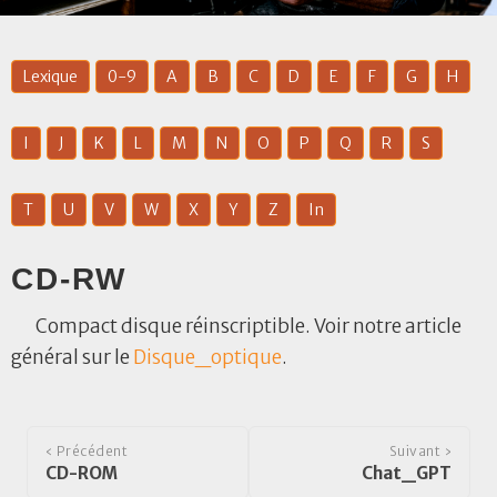
Lexique
0-9
A
B
C
D
E
F
G
H
I
J
K
L
M
N
O
P
Q
R
S
T
U
V
W
X
Y
Z
In
CD-RW
Compact disque réinscriptible. Voir notre article
général sur le
Disque_optique
.
‹ Précédent
Suivant ›
CD-ROM
Chat_GPT