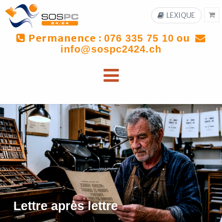
LEXIQUE
Permanence :
ou
076 335 75 10
info@sospc2424.ch
Lettre après lettre