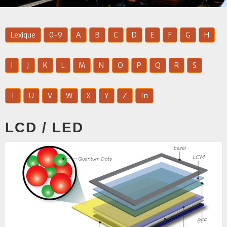
Lexique
0-9
A
B
C
D
E
F
G
H
I
J
K
L
M
N
O
P
Q
R
S
T
U
V
W
X
Y
Z
In
LCD / LED