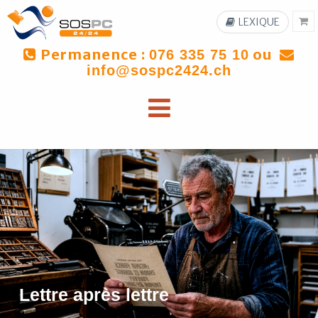
LEXIQUE
Permanence :
ou
076 335 75 10
info@sospc2424.ch
Lettre après lettre