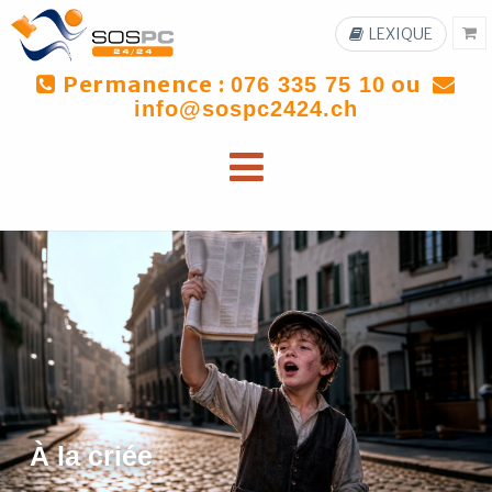
LEXIQUE
Permanence :
ou
076 335 75 10
info@sospc2424.ch
À la criée