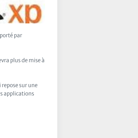
pporté par
evra plus de mise à
ui repose sur une
es applications